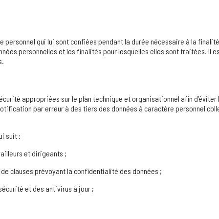
ersonnel qui lui sont confiées pendant la durée nécessaire à la finalité
onnées personnelles et les finalités pour lesquelles elles sont traitées. I
s.
té appropriées sur le plan technique et organisationnel afin d’éviter la d
 notification par erreur à des tiers des données à caractère personnel col
 suit :
illeurs et dirigeants ;
l de clauses prévoyant la confidentialité des données ;
curité et des antivirus à jour ;