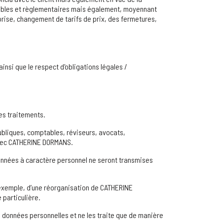
mptables et règlementaires mais également, moyennant
prise, changement de tarifs de prix, des fermetures,
insi que le respect d'obligations légales /
es traitements.
ubliques, comptables, réviseurs, avocats,
avec CATHERINE DORMANS.
données à caractère personnel ne seront transmises
r exemple, d’une réorganisation de CATHERINE
 particulière.
s données personnelles et ne les traite que de manière