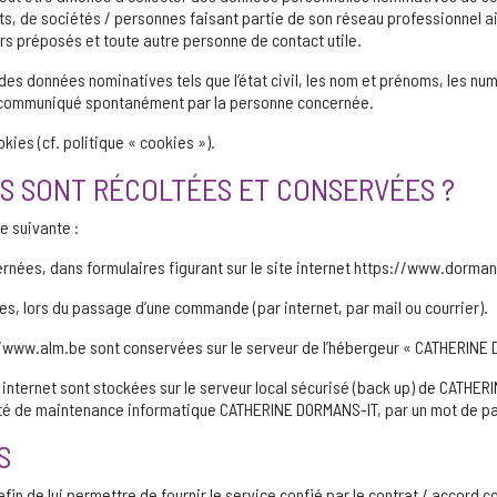
cts, de sociétés / personnes faisant partie de son réseau professionnel a
urs préposés et toute autre personne de contact utile.
es données nominatives tels que l’état civil, les nom et prénoms, les nu
 communiqué spontanément par la personne concernée.
ies (cf. politique « cookies »).
ES SONT RÉCOLTÉES ET CONSERVÉES ?
e suivante :
rnées, dans formulaires figurant sur le site internet https://www.dorma
es, lors du passage d’une commande (par internet, par mail ou courrier).
//www.alm.be sont conservées sur le serveur de l’hébergeur « CATHERIN
nternet sont stockées sur le serveur local sécurisé (back up) de CATHE
té de maintenance informatique CATHERINE DORMANS-IT, par un mot de pas
S
 de lui permettre de fournir le service confié par le contrat / accord co