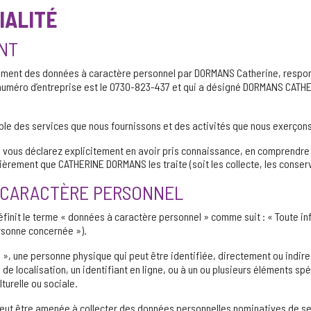
IALITÉ
ENT
itement des données à caractère personnel par DORMANS Catherine, respons
numéro d’entreprise est le 0730-823-437 et qui a désigné DORMANS CATH
emble des services que nous fournissons et des activités que nous exerçons
vous déclarez explicitement en avoir pris connaissance, en comprendre 
èrement que CATHERINE DORMANS les traite (soit les collecte, les conserve
A CARACTÈRE PERSONNEL
éfinit le terme « données à caractère personnel » comme suit : « Toute i
rsonne concernée »).
 », une personne physique qui peut être identifiée, directement ou indir
 de localisation, un identifiant en ligne, ou à un ou plusieurs éléments sp
urelle ou sociale.
ut être amenée à collecter des données personnelles nominatives de ses 