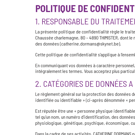
POLITIQUE DE CONFIDENT
1. RESPONSABLE DU TRAITEM
La présente politique de confidentialité règle le tra
Chaussée charlemagne, 80 – 4890 THIMISTER, dont le 
des données (catherine.dormans@skynet.be).
Cette politique de confidentialité s’applique à l’ens
En communiquant vos données à caractère personnel, 
intégralement les termes. Vous acceptez plus particuli
2. CATÉGORIES DE DONNÉES 
Le règlement général sur la protection des données d
identifiée ou identifiable » (ci-après dénommée « pe
Est réputée être une « personne physique identifiable
tel qu’un nom, un numéro d’identification, des données
physiologique, génétique, psychique, économique, cult
Dans la cadre de ses activités, CATHERINE DORMANS pe