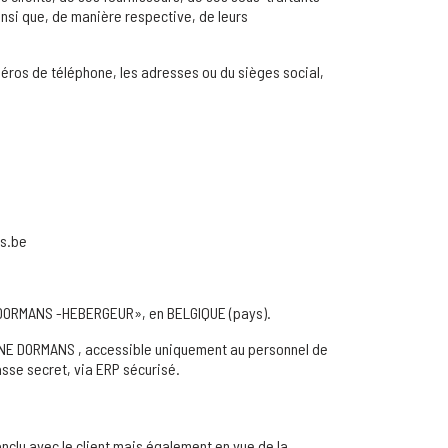
insi que, de manière respective, de leurs
méros de téléphone, les adresses ou du sièges social,
ns.be
E DORMANS -HEBERGEUR», en BELGIQUE (pays).
RINE DORMANS , accessible uniquement au personnel de
se secret, via ERP sécurisé.
nclu avec le client mais également en vue de la