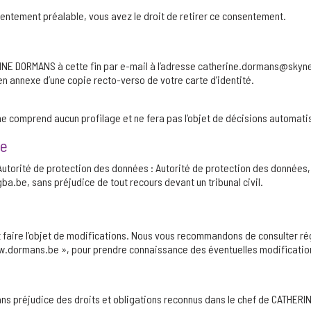
sentement préalable, vous avez le droit de retirer ce consentement.
INE DORMANS à cette fin par e-mail à l’adresse catherine.dormans@skynet
n annexe d’une copie recto-verso de votre carte d’identité.
ne comprend aucun profilage et ne fera pas l’objet de décisions automa
te
’Autorité de protection des données : Autorité de protection des données, 
a.be, sans préjudice de tout recours devant un tribunal civil.
faire l’objet de modifications. Nous vous recommandons de consulter rég
www.dormans.be », pour prendre connaissance des éventuelles modificatio
sans préjudice des droits et obligations reconnus dans le chef de CATHER