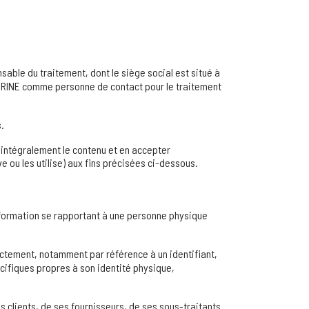
able du traitement, dont le siège social est situé à
ERINE comme personne de contact pour le traitement
.
intégralement le contenu et en accepter
 ou les utilise) aux fins précisées ci-dessous.
nformation se rapportant à une personne physique
ectement, notamment par référence à un identifiant,
écifiques propres à son identité physique,
clients, de ses fournisseurs, de ses sous-traitants