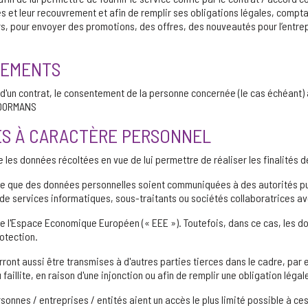
res et leur recouvrement et afin de remplir ses obligations légales, co
s, pour envoyer des promotions, des offres, des nouveautés pour l’entre
ITEMENTS
d'un contrat, le consentement de la personne concernée (le cas échéant) a
E DORMANS
ÉES À CARACTÈRE PERSONNEL
es données récoltées en vue de lui permettre de réaliser les finalités d
sible que des données personnelles soient communiquées à des autorités p
de services informatiques, sous-traitants ou sociétés collaboratrices 
 de l'Espace Economique Européen (« EEE »). Toutefois, dans ce cas, les 
otection.
ront aussi être transmises à d'autres parties tierces dans le cadre, pa
faillite, en raison d'une injonction ou afin de remplir une obligation légale
onnes / entreprises / entités aient un accès le plus limité possible à ce